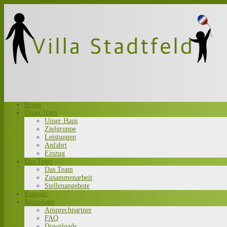
Home
Unser Haus
Unser Haus
Zielgruppe
Leistungen
Anfahrt
Einzug
Das Team
Das Team
Zusammenarbeit
Stellenangebote
Kontakt
Jugendamt
Ansprechpartner
FAQ
Downloads