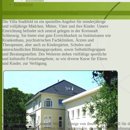
Konzeption
Mädchen- und Mutter/Vater-Kind-Einrichtung
Die Villa Stadtfeld ist ein spezielles Angebot für minderjährige
und volljährige Mädchen, Mütter, Väter und ihre Kinder. Unsere
Einrichtung befindet sich zentral gelegen in der Kreisstadt
Schleswig. Sie bietet eine gute Erreichbarkeit zu Institutionen wie
Krankenhaus, psychiatrischen Fachkliniken, Ärzten und
Therapeuten, aber auch zu Kindergärten, Schulen und
unterschiedlichen Bildungsprojekten, sowie Selbsthilfegruppen
und Beratungsstellen. Des Weiteren stehen vielfältige sportliche
und kulturelle Freizeitangebote, so wie diverse Kurse für Eltern
und Kinder, zur Verfügung.
Wir benutzen Cookies
Wir nutzen Cookies auf unserer Website. Einige von ihnen sind essenziell für 
Sie die Cookies zulassen möchten. Bitte beachten Sie, dass bei einer Ablehnun