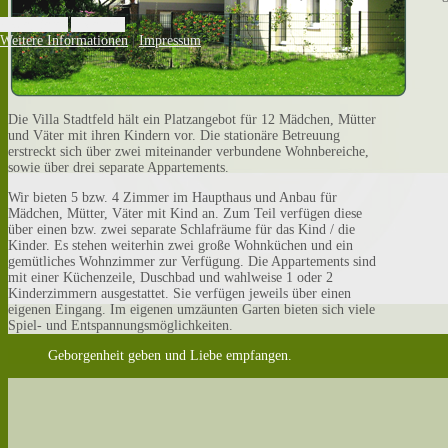
Akzeptieren
Ablehnen
Weitere Informationen
|
Impressum
Die Villa Stadtfeld hält ein Platzangebot für 12 Mädchen, Mütter
und Väter mit ihren Kindern vor. Die stationäre Betreuung
erstreckt sich über zwei miteinander verbundene Wohnbereiche,
sowie über drei separate Appartements.
Wir bieten 5 bzw. 4 Zimmer im Haupthaus und Anbau für
Mädchen, Mütter, Väter mit Kind an. Zum Teil verfügen diese
über einen bzw. zwei separate Schlafräume für das Kind / die
Kinder. Es stehen weiterhin zwei große Wohnküchen und ein
gemütliches Wohnzimmer zur Verfügung. Die Appartements sind
mit einer Küchenzeile, Duschbad und wahlweise 1 oder 2
Kinderzimmern ausgestattet. Sie verfügen jeweils über einen
eigenen Eingang. Im eigenen umzäunten Garten bieten sich viele
Spiel- und Entspannungsmöglichkeiten.
Geborgenheit geben und Liebe empfangen.